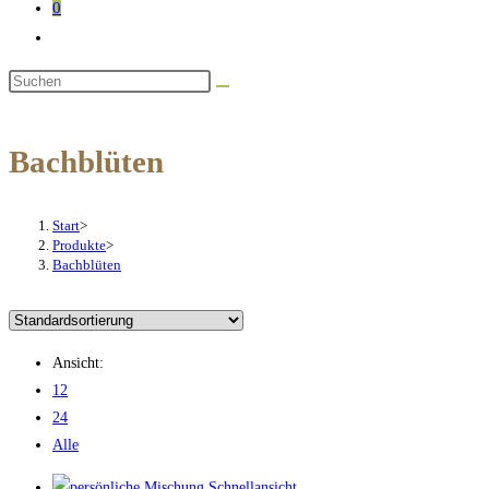
0
Website-
Suche
Diese
umschalten
Website
durchsuchen
Bachblüten
Start
>
Produkte
>
Bachblüten
Ansicht:
12
24
Alle
Schnellansicht