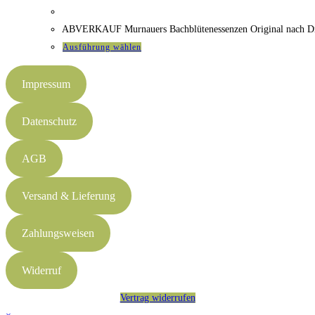
ABVERKAUF Murnauers Bachblütenessenzen Original nach D
Dieses
Ausführung wählen
Produkt
weist
Impressum
mehrere
Varianten
Datenschutz
auf.
Die
AGB
Optionen
können
Versand & Lieferung
auf
der
Zahlungsweisen
Produktseite
gewählt
Widerruf
werden
Vertrag widerrufen