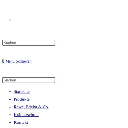
Website-
Press
Escape
Suche
to
0
Menü
Schließen
close
the
search
Diese
Press
umschalten
panel.
Website
Escape
Startseite
durchsuchen
to
Produkte
close
Rewe, Edeka & Co.
the
Kräuterschule
search
Kontakt
panel.