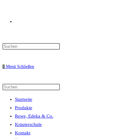
Website-
Press
Escape
Suche
to
0
Menü
Schließen
close
the
search
Diese
Press
umschalten
panel.
Website
Escape
Startseite
durchsuchen
to
Produkte
close
Rewe, Edeka & Co.
the
Kräuterschule
search
Kontakt
panel.