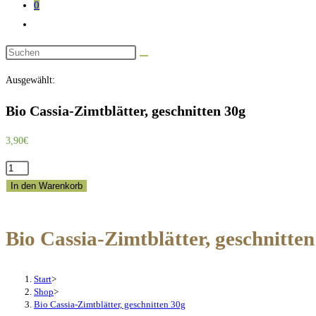
0
Website-
Suche
Diese
umschalten
Website
Ausgewählt:
durchsuchen
Bio Cassia-Zimtblätter, geschnitten 30g
3,90
€
Bio
Cassia-
In den Warenkorb
Zimtblätter,
geschnitten
Bio Cassia-Zimtblätter, geschnitten
30g
Menge
Start
>
Shop
>
Bio Cassia-Zimtblätter, geschnitten 30g