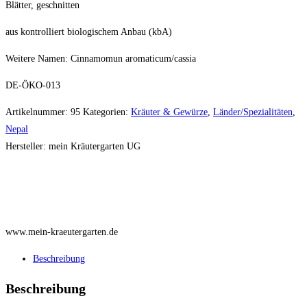
Blätter, geschnitten
geschnitten
30g
aus kontrolliert biologischem Anbau (kbA)
Menge
Weitere Namen: Cinnamomun aromaticum/cassia
DE-ÖKO-013
Artikelnummer:
95
Kategorien:
Kräuter & Gewürze
,
Länder/Spezialitäten
,
Nepal
Hersteller:
mein Kräutergarten UG
www.mein-kraeutergarten.de
Beschreibung
Beschreibung