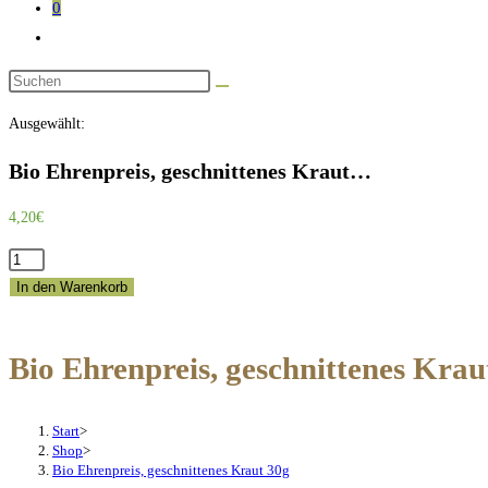
0
Website-
Suche
Diese
umschalten
Website
Ausgewählt:
durchsuchen
Bio Ehrenpreis, geschnittenes Kraut…
4,20
€
Bio
Ehrenpreis,
In den Warenkorb
geschnittenes
Kraut
Bio Ehrenpreis, geschnittenes Krau
30g
Menge
Start
>
Shop
>
Bio Ehrenpreis, geschnittenes Kraut 30g