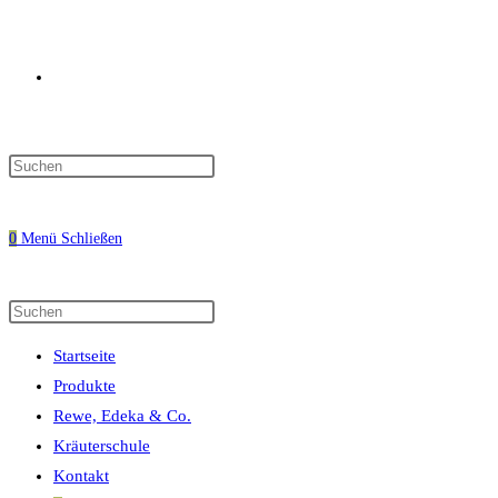
Website-
Press
Escape
Suche
to
0
Menü
Schließen
close
the
search
Diese
Press
umschalten
panel.
Website
Escape
Startseite
durchsuchen
to
Produkte
close
Rewe, Edeka & Co.
the
Kräuterschule
search
Kontakt
panel.