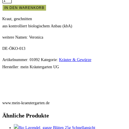
Bio
Ehrenpreis,
IN DEN WARENKORB
geschnittenes
Kraut, geschnitten
Kraut
aus kontrolliert biologischem Anbau (kbA)
30g
Menge
weitere Namen: Veronica
DE-ÖKO-013
Artikelnummer:
01092
Kategorie:
Kräuter & Gewürze
Hersteller:
mein Kräutergarten UG
www.mein-kraeutergarten.de
Ähnliche Produkte
Schnellansicht