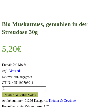
Bio Muskatnuss, gemahlen in der
Streudose 30g
5,20
€
Enthält 7% MwSt.
zzgl.
Versand
Lieferzeit: nicht angegeben
GTIN: 4251190703011
Bio
Muskatnuss,
IN DEN WARENKORB
gemahlen
Artikelnummer:
01296
Kategorie:
Kräuter & Gewürze
in
Hersteller:
mein Kräutergarten UG