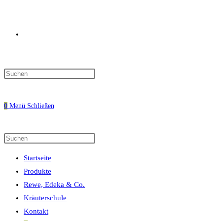
Website-
Press
Escape
Suche
to
0
Menü
Schließen
close
the
search
Diese
Press
umschalten
panel.
Website
Escape
Startseite
durchsuchen
to
Produkte
close
Rewe, Edeka & Co.
the
Kräuterschule
search
Kontakt
panel.