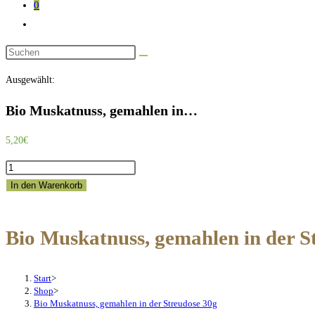
0
Website-
Suche
Diese
umschalten
Website
Ausgewählt:
durchsuchen
Bio Muskatnuss, gemahlen in…
5,20
€
Bio
Muskatnuss,
In den Warenkorb
gemahlen
in
Bio Muskatnuss, gemahlen in der S
der
Streudose
30g
Start
>
Menge
Shop
>
Bio Muskatnuss, gemahlen in der Streudose 30g