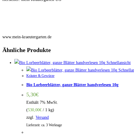
der
Streudose
30g
Menge
www.mein-kraeutergarten.de
Ähnliche Produkte
Schnellansicht
Schnellan
Kräuter & Gewürze
Bio Lorbeerblätter, ganze Blätter handverlesen 10g
5,30
€
Enthält 7% MwSt.
(
530,00
€
/ 1 kg)
zzgl.
Versand
Lieferzeit: ca. 3 Werktage