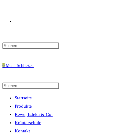
Website-
Press
Escape
Suche
to
0
Menü
Schließen
close
the
search
Diese
Press
umschalten
panel.
Website
Escape
Startseite
durchsuchen
to
Produkte
close
Rewe, Edeka & Co.
the
Kräuterschule
search
Kontakt
panel.