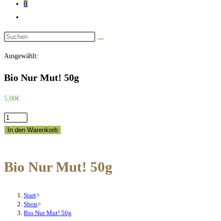
0
Website-
Suche
Diese
umschalten
Website
Ausgewählt:
durchsuchen
Bio Nur Mut! 50g
5,00
€
Bio
Nur
In den Warenkorb
Mut!
50g
Bio Nur Mut! 50g
Menge
Start
>
Shop
>
Bio Nur Mut! 50g