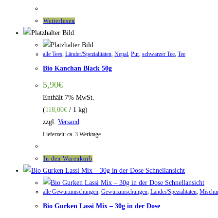
Weiterlesen
alle Tees
,
Länder/Spezialitäten
,
Nepal
,
Pur
,
schwarzer Tee
,
Tee
Bio Kanchan Black 50g
5,90
€
Enthält 7% MwSt.
(
118,00
€
/ 1 kg)
zzgl.
Versand
Lieferzeit: ca. 3 Werktage
In den Warenkorb
Schnellansicht
Schnellansicht
alle Gewürzmischungen
,
Gewürzmischungen
,
Länder/Spezialitäten
,
Mischu
Bio Gurken Lassi Mix – 30g in der Dose