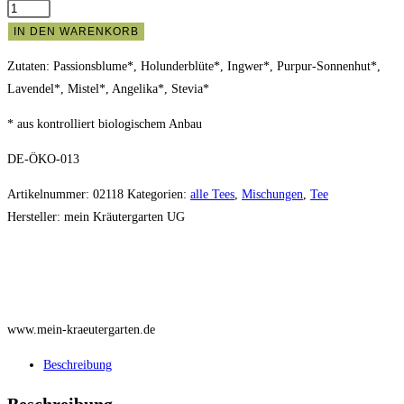
Bio
Nur
IN DEN WARENKORB
Mut!
Zutaten: Passionsblume*, Holunderblüte*, Ingwer*, Purpur-Sonnenhut*,
50g
Lavendel*, Mistel*, Angelika*, Stevia*
Menge
* aus kontrolliert biologischem Anbau
DE-ÖKO-013
Artikelnummer:
02118
Kategorien:
alle Tees
,
Mischungen
,
Tee
Hersteller:
mein Kräutergarten UG
www.mein-kraeutergarten.de
Beschreibung
Beschreibung