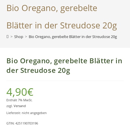
gerebelte
Bio Oregano, gerebelte
Blätter
in
Blätter in der Streudose 20g
der
Streudose
>
Shop
>
Bio Oregano, gerebelte Blätter in der Streudose 20g
20g
Menge
Bio Oregano, gerebelte Blätter in
der Streudose 20g
4,90
€
Enthält 7% MwSt.
zzgl.
Versand
Lieferzeit: nicht angegeben
GTIN: 4251190703196