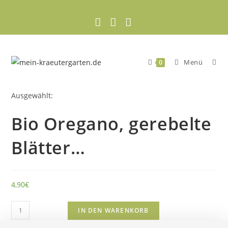
Zum
Inhalt
springen
Menü
0
Ausgewählt:
Bio Oregano, gerebelte
Blätter…
4,90
€
Bio
IN DEN WARENKORB
Oregano,