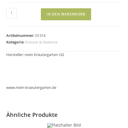
Bio
IN DEN WARENKORB
Oregano,
gerebelte
Blätter
Artikelnummer:
01314
in
Kategorie:
Kräuter & Gewürze
der
Streudose
Hersteller:
mein Kräutergarten UG
20g
Menge
www.mein-kraeutergarten.de
Ähnliche Produkte