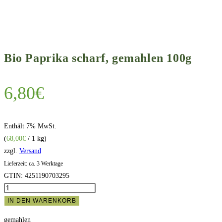
Bio Paprika scharf, gemahlen 100g
6,80
€
Enthält 7% MwSt.
(
68,00
€
/ 1 kg)
zzgl.
Versand
Lieferzeit: ca. 3 Werktage
GTIN: 4251190703295
Bio
Paprika
IN DEN WARENKORB
scharf,
gemahlen