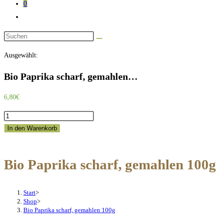
0
Website-
Suche
Diese
umschalten
Website
Ausgewählt:
durchsuchen
Bio Paprika scharf, gemahlen…
6,80
€
Bio
Paprika
In den Warenkorb
scharf,
gemahlen
Bio Paprika scharf, gemahlen 100g
100g
Menge
Start
>
Shop
>
Bio Paprika scharf, gemahlen 100g