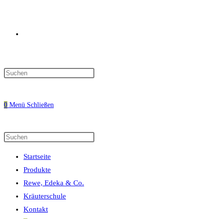
Website-
Press
Escape
Suche
to
0
Menü
Schließen
close
the
search
Diese
Press
umschalten
panel.
Website
Escape
Startseite
durchsuchen
to
Produkte
close
Rewe, Edeka & Co.
the
Kräuterschule
search
Kontakt
panel.