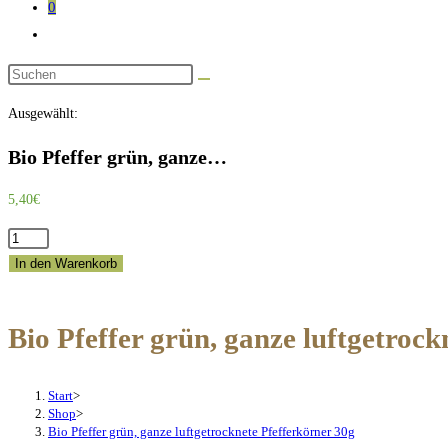
0
Website-
Suche
Diese
umschalten
Website
Ausgewählt:
durchsuchen
Bio Pfeffer grün, ganze…
5,40
€
Bio
Pfeffer
In den Warenkorb
grün,
ganze
Bio Pfeffer grün, ganze luftgetrock
luftgetrocknete
Pfefferkörner
30g
Start
>
Menge
Shop
>
Bio Pfeffer grün, ganze luftgetrocknete Pfefferkörner 30g