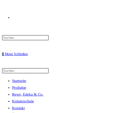
Website-
Press
Escape
Suche
to
0
Menü
Schließen
close
the
search
Diese
Press
umschalten
panel.
Website
Escape
Startseite
durchsuchen
to
Produkte
close
Rewe, Edeka & Co.
the
Kräuterschule
search
Kontakt
panel.