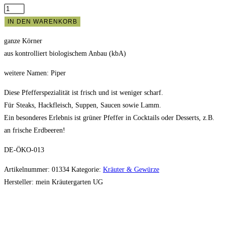
Bio
Pfeffer
IN DEN WARENKORB
grün,
ganze Körner
ganze
aus kontrolliert biologischem Anbau (kbA)
luftgetrocknete
Pfefferkörner
weitere Namen: Piper
30g
Diese Pfefferspezialität ist frisch und ist weniger scharf.
Menge
Für Steaks, Hackfleisch, Suppen, Saucen sowie Lamm.
Ein besonderes Erlebnis ist grüner Pfeffer in Cocktails oder Desserts, z.B.
an frische Erdbeeren!
DE-ÖKO-013
Artikelnummer:
01334
Kategorie:
Kräuter & Gewürze
Hersteller:
mein Kräutergarten UG