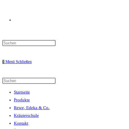
Website-
Press
Escape
Suche
to
0
Menü
Schließen
close
the
search
Diese
Press
umschalten
panel.
Website
Escape
Startseite
durchsuchen
to
Produkte
close
Rewe, Edeka & Co.
the
Kräuterschule
search
Kontakt
panel.