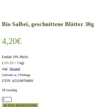
Bio Salbei, geschnittene Blätter 30g
4,20
€
Enthält 19% MwSt.
(
140,00
€
/ 1 kg)
zzgl.
Versand
Lieferzeit: ca. 3 Werktage
GTIN: 4251190704001
10 vorrätig
Bio
Salbei,
IN DEN WARENKORB