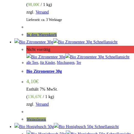
(
98,00
€
/ 1 kg)
zzgl.
Versand
Lieferzeit: ca. 3 Werktage
In den Warenkorb
Schnellansicht
Nicht vorrätig
Schnellansicht
alle Tees
,
für Kinder
,
Mischungen
,
Tee
Bio Zitronentee 30g
4,10
€
Enthält 7% MwSt.
(
136,67
€
/ 1 kg)
zzgl.
Versand
Weiterlesen
Schnellansicht