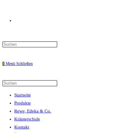
Website-
Press
Escape
Suche
to
0
Menü
Schließen
close
the
search
Diese
Press
umschalten
panel.
Website
Escape
Startseite
durchsuchen
to
Produkte
close
Rewe, Edeka & Co.
the
Kräuterschule
search
Kontakt
panel.