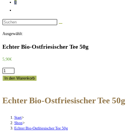
0
Website-
Suche
Diese
umschalten
Website
Ausgewählt:
durchsuchen
Echter Bio-Ostfriesischer Tee 50g
5,90
€
Echter
Bio-
In den Warenkorb
Ostfriesischer
Tee
Echter Bio-Ostfriesischer Tee 50g
50g
Menge
Start
>
Shop
>
Echter Bio-Ostfriesischer Tee 50g