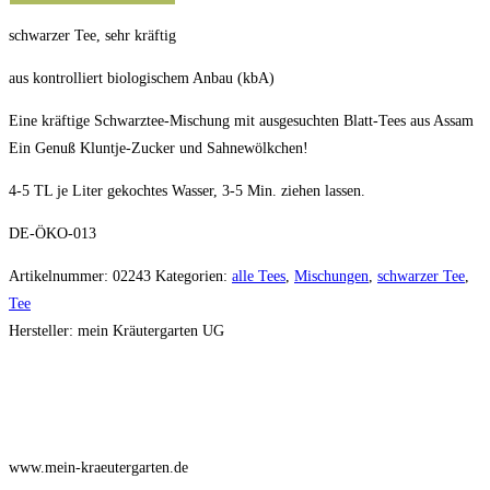
Ostfriesischer
schwarzer Tee, sehr kräftig
Tee
50g
aus kontrolliert biologischem Anbau (kbA)
Menge
Eine kräftige Schwarztee-Mischung mit ausgesuchten Blatt-Tees aus Assam
Ein Genuß Kluntje-Zucker und Sahnewölkchen!
4-5 TL je Liter gekochtes Wasser, 3-5 Min. ziehen lassen.
DE-ÖKO-013
Artikelnummer:
02243
Kategorien:
alle Tees
,
Mischungen
,
schwarzer Tee
,
Tee
Hersteller:
mein Kräutergarten UG
www.mein-kraeutergarten.de