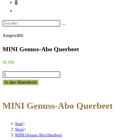
0
Website-
Suche
Diese
umschalten
Website
Ausgewählt:
durchsuchen
MINI Genuss-Abo Querbeet
40,00
€
MINI
Genuss-
In den Warenkorb
Abo
Querbeet
MINI Genuss-Abo Querbeet
Menge
Start
>
Shop
>
MINI Genuss-Abo Querbeet