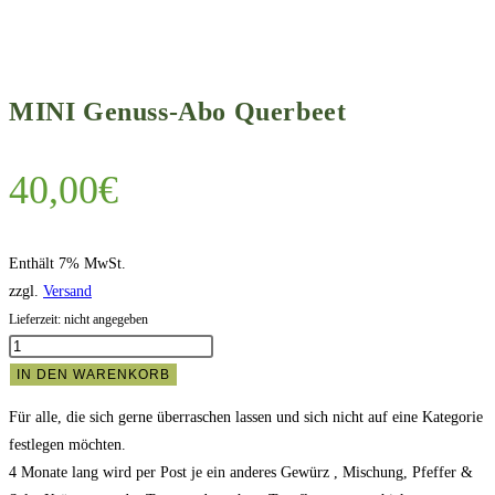
MINI Genuss-Abo Querbeet
40,00
€
Enthält 7% MwSt.
zzgl.
Versand
Lieferzeit: nicht angegeben
MINI
Genuss-
IN DEN WARENKORB
Abo
Für alle, die sich gerne überraschen lassen und sich nicht auf eine Kategorie
Querbeet
festlegen möchten.
Menge
4 Monate lang wird per Post je ein anderes Gewürz , Mischung, Pfeffer &