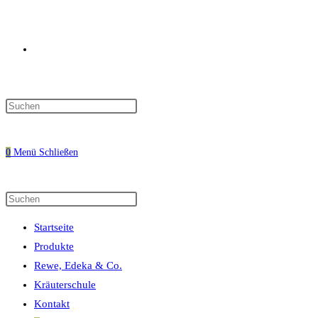
Website-
Press
Escape
Suche
to
0
Menü
Schließen
close
the
search
Diese
Press
umschalten
panel.
Website
Escape
Startseite
durchsuchen
to
Produkte
close
Rewe, Edeka & Co.
the
Kräuterschule
search
Kontakt
panel.