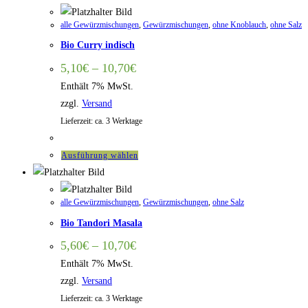
alle Gewürzmischungen
,
Gewürzmischungen
,
ohne Knoblauch
,
ohne Salz
Bio Curry indisch
Preisspanne:
5,10
€
–
10,70
€
5,10€
Enthält 7% MwSt.
bis
10,70€
zzgl.
Versand
Lieferzeit: ca. 3 Werktage
Dieses
Ausführung wählen
Produkt
weist
alle Gewürzmischungen
,
Gewürzmischungen
,
ohne Salz
mehrere
Bio Tandori Masala
Varianten
auf.
Preisspanne:
5,60
€
–
10,70
€
5,60€
Die
Enthält 7% MwSt.
bis
Optionen
10,70€
zzgl.
Versand
können
Lieferzeit: ca. 3 Werktage