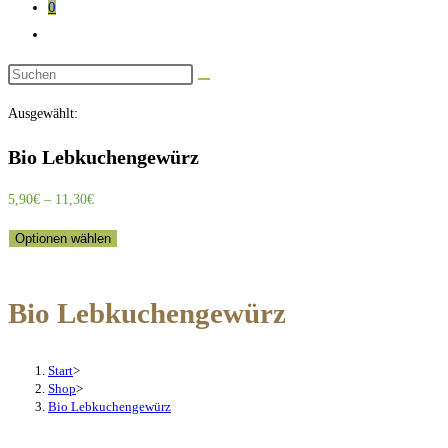
0
Website-
Suche
Diese
umschalten
Website
Ausgewählt:
durchsuchen
Bio Lebkuchengewürz
Preisspanne:
5,90
€
–
11,30
€
5,90€
Optionen wählen
bis
11,30€
Bio Lebkuchengewürz
Start
>
Shop
>
Bio Lebkuchengewürz