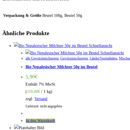
Verpackung & Größe
Beutel 100g, Beutel 50g
Ähnliche Produkte
Schnellansicht
Schnellansicht
alle Gewürzmischungen
,
Gewürzmischungen
,
Länder/Spezialitäten
,
Mischu
Bio Nepalesischer Milchtee 50g im Beutel
5,90
€
Enthält 7% MwSt.
(
118,00
€
/ 1 kg)
zzgl.
Versand
Lieferzeit: nicht angegeben
In den Warenkorb