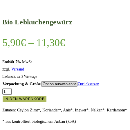
Bio Lebkuchengewürz
Preisspanne:
5,90
€
–
11,30
€
5,90€
bis
Enthält 7% MwSt.
zzgl.
Versand
11,30€
Lieferzeit: ca. 3 Werktage
Verpackung & Größe
Zurücksetzen
Bio
Lebkuchengewürz
IN DEN WARENKORB
Menge
Zutaten: Ceylon Zimt*, Koriander*, Anis*, Ingwer*, Nelken*, Kardamom*
* aus kontrolliert biologischem Anbau (kbA)