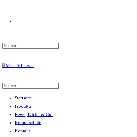
Website-
Press
Escape
Suche
to
0
Menü
Schließen
close
the
search
Diese
Press
umschalten
panel.
Website
Escape
Startseite
durchsuchen
to
Produkte
close
Rewe, Edeka & Co.
the
Kräuterschule
search
Kontakt
panel.